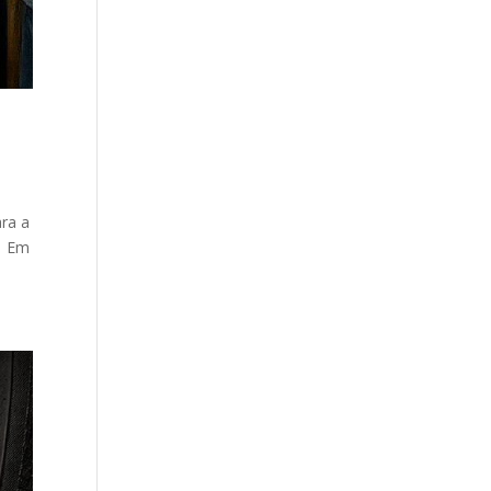
ara a
o. Em