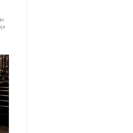
tão
nça