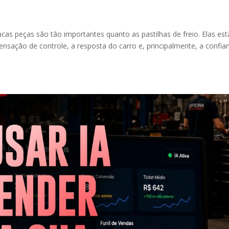
s peças são tão importantes quanto as pastilhas de freio. Elas es
nsação de controle, a resposta do carro e, principalmente, a confia