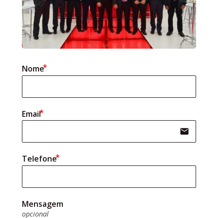
Nome
Email
email
Telefone
Mensagem
opcional