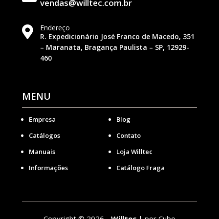
vendas@willtec.com.br
Endereço

R. Expedicionário José Franco de Macedo, 351
– Maranata, Bragança Paulista – SP, 12929-
460
MENU
Empresa
Blog
Catálogos
Contato
Manuais
Loja Willtec
Informações
Catálogo Fraga
Copyright
©
2026 -
Willtec
|
por Cubo