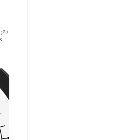
ação
de