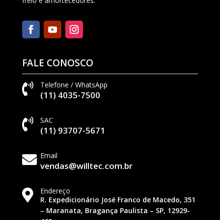
freio e amortecedores.
FALE CONOSCO
Telefone / WhatsApp

(11) 4035-7500
SAC

(11) 93707-5671
Email

vendas@willtec.com.br
Endereço

R. Expedicionário José Franco de Macedo, 351
– Maranata, Bragança Paulista – SP, 12929-