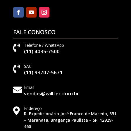
FALE CONOSCO
Telefone / WhatsApp

(11) 4035-7500
SAC

(11) 93707-5671
Email

vendas@willtec.com.br
Endereço

R. Expedicionário José Franco de Macedo, 351
– Maranata, Bragança Paulista – SP, 12929-
460